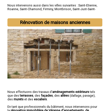
Nous intervenons aussi dans les villes suivantes :
Saint-Etienne
,
Roanne
,
Saint-Chamond
,
Firminy
,
Montbrison
,
Saint-Just-Saint-
Rambert
,
Rive-de-Gier
,
Le Chambon-Feugerolles
,
Riorges
,
Roche-la-Molière
Rénovation de maisons anciennes
Nous effectuons des travaux d'
aménagements extérieurs
tels
que des
terrasses
, des
façades
, des
allées
(dallage, pavage),
des
murets
et des
escaliers
.
En tant que professionnels du bâtiment, nous intervenons pour
la
rénovation immobilière de Véranne d'appartements, de