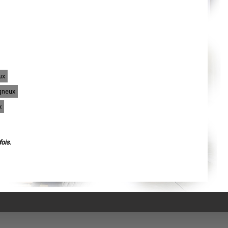
Agen
Mende
Angers
Cherbourg-Octeville
Reims
Saint-Dizier
Laval
Nancy
Verdun
Lorient
ux
Metz
Nevers
igneux
Lille
Beauvais
x
Alençon
Calais
Clermont-Ferrand
Pau
Tarbes
ois.
Perpignan
Strasbourg
Mulhouse
Lyon
Vesoul
Chalon-sur-Saône
Le Mans
Chambéry
Annecy
Paris
Le Havre