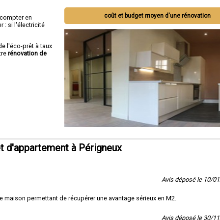
coût et budget moyen d'une rénovation
ut compter en
 si l'électricité
de l'éco-prêt à taux
tre
rénovation de
t d'appartement à Périgneux
Avis déposé le 10/0
 de maison permettant de récupérer une avantage sérieux en M2.
Avis déposé le 30/1