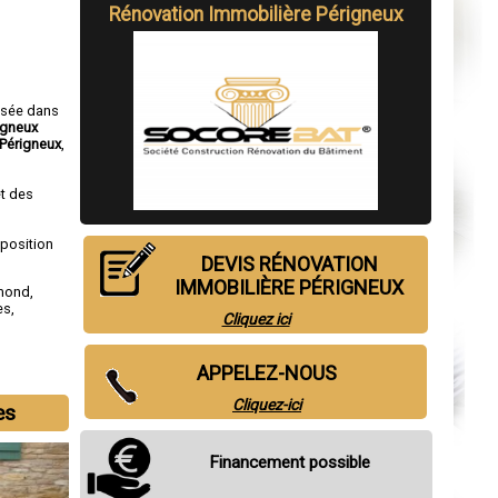
Rénovation Immobilière Périgneux
isée dans
igneux
Périgneux
,
t des
sposition
DEVIS RÉNOVATION
IMMOBILIÈRE PÉRIGNEUX
amond
,
es
,
Cliquez ici
APPELEZ-NOUS
Cliquez-ici
es
Financement possible