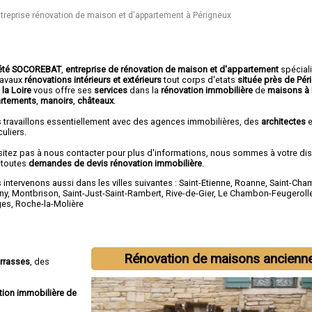
treprise rénovation de maison et d'appartement à Périgneux
été SOCOREBAT
,
entreprise de rénovation de maison et d'appartement
spécial
travaux
rénovations intérieurs et extérieurs
tout corps d'etats
située près de Pér
 la Loire
vous offre ses
services
dans la
rénovation immobilière
de
maisons à 
rtements
,
manoirs
,
châteaux
.
 travaillons essentiellement avec des agences immobilières, des
architectes
e
culiers.
sitez pas à nous contacter pour plus d'informations, nous sommes à votre di
 toutes
demandes de devis rénovation immobilière
.
intervenons aussi dans les villes suivantes :
Saint-Etienne
,
Roanne
,
Saint-Ch
ny
,
Montbrison
,
Saint-Just-Saint-Rambert
,
Rive-de-Gier
,
Le Chambon-Feugeroll
ges
,
Roche-la-Molière
Rénovation de maisons ancienn
errasses
, des
tion immobilière de