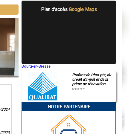
Plan d'accès
Google Maps
Bourg-en-Bresse
Saint-Quentin
Profitez de l'éco-ptz, du
Montluçon
crédit d'impôt et de la
Manosque
prime de rénovation.
Gap
Nice
N°E157671
Annonay
Charleville-Mézières
Pamiers
NOTRE PARTENAIRE
Troyes
1/2024
Narbonne
Rodez
Marseille
Caen
Aurillac
1/2023
Angoulême