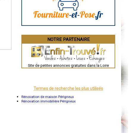
La Rochelle
Bourges
Brive-la-Gaillarde
Dijon
Saint-Brieuc
Guéret
Périgueux
Besançon
NOTRE PARTENAIRE
Valence
Évreux
Chartres
Brest
Nîmes
Toulouse
Site de petites annonces gratuites dans la Loire
Auch
Bordeaux
Montpellier
Rennes
Châteauroux
Termes de recherche les plus utilisés
Tours
Grenoble
Rénovation de maison Périgneux
Dole
Rénovation immobilière Périgneux
Mont-de-Marsan
Blois
Saint-Étienne
Le Puy-en-Velay
Nantes
Orléans
Cahors