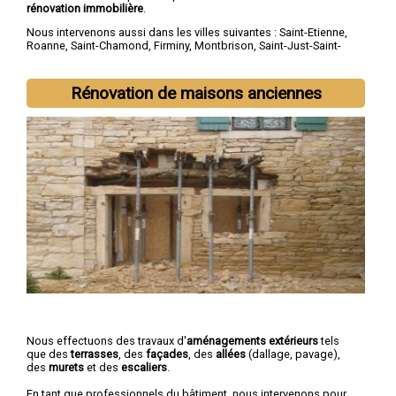
rénovation immobilière
.
Nous intervenons aussi dans les villes suivantes :
Saint-Etienne
,
Roanne
,
Saint-Chamond
,
Firminy
,
Montbrison
,
Saint-Just-Saint-
Rambert
,
Rive-de-Gier
,
Le Chambon-Feugerolles
,
Riorges
,
Roche-la-Molière
Rénovation de maisons anciennes
Nous effectuons des travaux d'
aménagements extérieurs
tels
que des
terrasses
, des
façades
, des
allées
(dallage, pavage),
des
murets
et des
escaliers
.
En tant que professionnels du bâtiment, nous intervenons pour