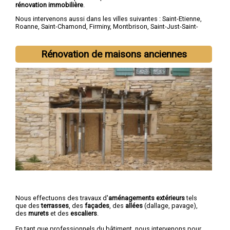
rénovation immobilière
.
Nous intervenons aussi dans les villes suivantes :
Saint-Etienne
,
Roanne
,
Saint-Chamond
,
Firminy
,
Montbrison
,
Saint-Just-Saint-
Rambert
,
Rive-de-Gier
,
Le Chambon-Feugerolles
,
Riorges
,
Roche-la-Molière
Rénovation de maisons anciennes
Nous effectuons des travaux d'
aménagements extérieurs
tels
que des
terrasses
, des
façades
, des
allées
(dallage, pavage),
des
murets
et des
escaliers
.
En tant que professionnels du bâtiment, nous intervenons pour