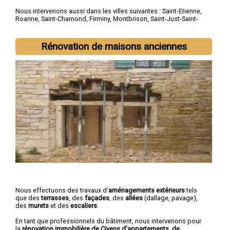
Nous intervenons aussi dans les villes suivantes :
Saint-Etienne
,
Roanne
,
Saint-Chamond
,
Firminy
,
Montbrison
,
Saint-Just-Saint-
Rambert
,
Rive-de-Gier
,
Le Chambon-Feugerolles
,
Riorges
,
Roche-la-Molière
Rénovation de maisons anciennes
Nous effectuons des travaux d'
aménagements extérieurs
tels
que des
terrasses
, des
façades
, des
allées
(dallage, pavage),
des
murets
et des
escaliers
.
En tant que professionnels du bâtiment, nous intervenons pour
la
rénovation immobilière de Civens d'appartements, de