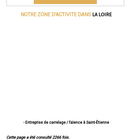
LA LOIRE
NOTRE ZONE D'ACTIVITE DANS
- Entreprise de carrelage / faïence à Saint-Étienne
- Entreprise de carrelage / faïence à Roanne
- Entreprise de carrelage / faïence à Saint-Chamond
Cette page a été consulté 2266 fois.
- Entreprise de carrelage / faïence à Firminy