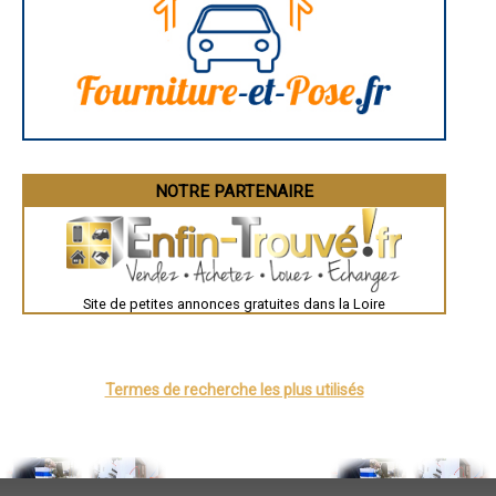
- Entreprise de carrelage / faïence à Châteauneuf
- Entreprise de carrelage / faïence à Saint-Bonnet-le-Château
- Entreprise de carrelage / faïence à Belmont-de-la-Loire
- Entreprise de carrelage / faïence à Regny
- Entreprise de carrelage / faïence à Chandon
- Entreprise de carrelage / faïence à Saint-Just-la-Pendue
- Entreprise de carrelage / faïence à Vougy
- Entreprise de carrelage / faïence à Aveizieux
- Entreprise de carrelage / faïence à Civens
NOTRE PARTENAIRE
- Entreprise de carrelage / faïence à Marlhes
- Entreprise de carrelage / faïence à Rozier-en-Donzy
- Entreprise de carrelage / faïence à Usson-en-Forez
- Entreprise de carrelage / faïence à Violay
- Entreprise de carrelage / faïence à Périgneux
- Entreprise de carrelage / faïence à Saint-Paul-en-Cornillon
Site de petites annonces gratuites dans la Loire
- Entreprise de carrelage / faïence à Saint-Denis-de-Cabanne
- Entreprise de carrelage / faïence à Farnay
- Entreprise de carrelage / faïence à La Tour-en-Jarez
- Entreprise de carrelage / faïence à Neulise
Termes de recherche les plus utilisés
- Entreprise de carrelage / faïence à Saint-André-le-Puy
- Entreprise de carrelage / faïence à Marcilly-le-Châtel
- Entreprise de carrelage / faïence à Saint-Georges-Haute-Ville
- Entreprise de carrelage / faïence à Jonzieux
- Entreprise de carrelage / faïence à Saint-Julien-Molin-Molette
- Entreprise de carrelage / faïence à Saint-Germain-Lespinasse