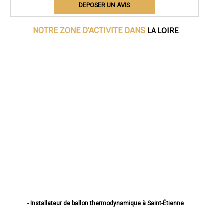
DEPOSER UN AVIS
LA LOIRE
NOTRE ZONE D'ACTIVITE DANS
- Installateur de ballon thermodynamique à Saint-Étienne
- Installateur de ballon thermodynamique à Roanne
- Installateur de ballon thermodynamique à Saint-Chamond