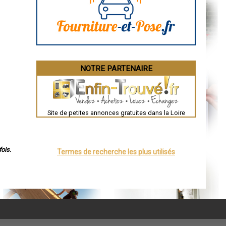
Angoulême
La Rochelle
Bourges
Brive-la-Gaillarde
Dijon
Saint-Brieuc
Guéret
Périgueux
Besançon
NOTRE PARTENAIRE
Valence
Évreux
Chartres
Brest
Nîmes
Toulouse
Site de petites annonces gratuites dans la Loire
Auch
Bordeaux
Montpellier
Rennes
Châteauroux
ois.
Termes de recherche les plus utilisés
Tours
Grenoble
Dole
Mont-de-Marsan
Blois
Saint-Étienne
Le Puy-en-Velay
Nantes
Orléans
Cahors