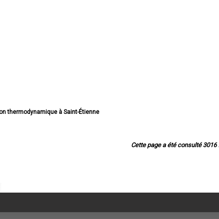
allon thermodynamique à Saint-Étienne
e ballon thermodynamique à Roanne
llon thermodynamique à Saint-Chamond
e ballon thermodynamique à Firminy
Cette page a été consulté 3016 f
ballon thermodynamique à Montbrison
allon thermodynamique à Rive-de-Gier
thermodynamique à Saint-Just-Saint-Rambert
 thermodynamique à Le Chambon-Feugerolles
e ballon thermodynamique à Riorges
lon thermodynamique à Roche-la-Molière
n thermodynamique à Andrézieux-Bouthéon
e ballon thermodynamique à Unieux
 ballon thermodynamique à Veauche