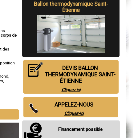
Ballon thermodynamique Saint-
Étienne
ans
,
corps de
et des
sposition
DEVIS BALLON
THERMODYNAMIQUE SAINT-
amond
,
ÉTIENNE
es
,
Cliquez ici
APPELEZ-NOUS
Cliquez-ici
Financement possible