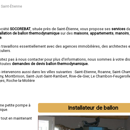
Saint-Étienne
ociété
SOCOREBAT
, située près de Saint-Étienne, vous propose ses
services
d
tallation de ballon thermodynamique
sur des
maisons
,
appartements
,
manoirs
e
.
 travaillons essentiellement avec des agences immobilières, des architectes 
culiers.
sitez pas à nous contacter pour plus d'informations, nous sommes à votre di
 toutes
demandes de devis ballon thermodynamique.
intervenons aussi dans les villes suivantes :
Saint-Etienne
,
Roanne
,
Saint-Ch
ny
,
Montbrison
,
Saint-Just-Saint-Rambert
,
Rive-de-Gier
,
Le Chambon-Feugeroll
ges
,
Roche-la-Molière
une petite pompe à
Installateur de ballon
ique.
tout en maintenant