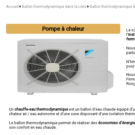
Accueil
Ballon thermodynamique dans la Loire
Ballon thermodynamique à 
Pompe à chaleur
La s
l'
ins
ferm
Nous
parti
N'hé
pour
Nous 
Firmi
Rior
Un
chauffe-eau thermodynamique
est un ballon d’eau chaude équipé d’
chaleur air / eau autonome et d’une cuve disposant d’une isolation therm
Le ballon thermodynamique permet de réaliser des
économies d’énergie
son confort en eau chaude.