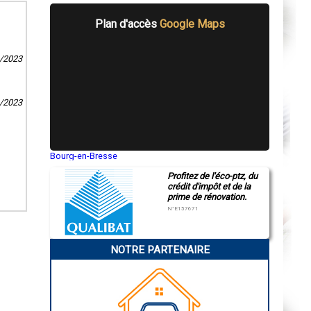
Plan d'accès
Google Maps
9/2023
6/2023
Bourg-en-Bresse
Saint-Quentin
Profitez de l'éco-ptz, du
Montluçon
crédit d'impôt et de la
Manosque
prime de rénovation.
Gap
Nice
N°E157671
Annonay
Charleville-Mézières
Pamiers
NOTRE PARTENAIRE
Troyes
Narbonne
Rodez
Marseille
Caen
Aurillac