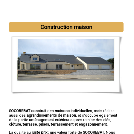
Construction maison
Nous intervenons aussi dans les villes suivantes :
Saint-Etienne
,
Roanne
,
Saint-Chamond
,
Firminy
,
Montbrison
,
Saint-Just-Saint-
Rambert
,
Rive-de-Gier
,
Le Chambon-Feugerolles
,
Riorges
,
Roche-la-Molière
SOCOREBAT construit
des
maisons individuelles
, mais réalise
aussi des
agrandissements de maison
, et s'occupe également
de la partie
aménagement extérieure
après remise des clés,
clôture, terrasse, piliers, terrassement et engazonnement
.
La qualité au
juste prix
: une valeur forte de
SOCOREBAT
. Nous