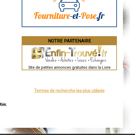
Angoulême
La Rochelle
Bourges
Brive-la-Gaillarde
Dijon
Saint-Brieuc
Guéret
Périgueux
Besançon
NOTRE PARTENAIRE
Valence
Évreux
Chartres
Brest
Nîmes
Toulouse
Site de petites annonces gratuites dans la Loire
Auch
Bordeaux
Montpellier
Rennes
Châteauroux
Termes de recherche les plus utilisés
Tours
Grenoble
Dole
ois.
Mont-de-Marsan
Blois
Saint-Étienne
Le Puy-en-Velay
Nantes
Orléans
Cahors