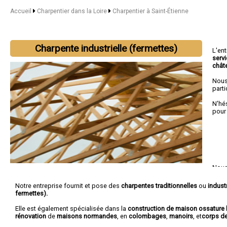
Accueil
Charpentier dans la Loire
Charpentier à Saint-Étienne
Charpente industrielle (fermettes)
L'en
serv
chât
Nous
parti
N'hé
pour
Nous 
Firmi
Rior
Notre entreprise fournit et pose des
charpentes traditionnelles
ou
industr
fermettes).
Elle est également spécialisée dans la
construction de maison ossature 
rénovation
de
maisons normandes
, en
colombages
,
manoirs
, et
corps d