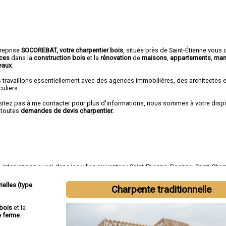
treprise
SOCOREBAT, votre charpentier bois
, située près de Saint-Étienne vous 
ices
dans la
construction bois
et la
rénovation
de
maisons
,
appartements
,
man
eaux
.
 travaillons essentiellement avec des agences immobilières, des architectes 
culiers.
sitez pas à me contacter pour plus d'informations, nous sommes à votre disp
 toutes
demandes de devis charpentier.
intervenons aussi dans les villes suivantes :
Saint-Etienne
,
Roanne
,
Saint-Ch
ny
,
Montbrison
,
Saint-Just-Saint-Rambert
,
Rive-de-Gier
,
Le Chambon-Feugeroll
ges
,
Roche-la-Molière
ielles (type
Charpente traditionnelle
bois
et la
e ferme
.