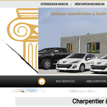
EXTENSION DE MAISON
RÉNOVATION DE MAISON
|
Artisan charpentier à
Saint
NOS SERVICES
AMELIORATION 
Charpentier 