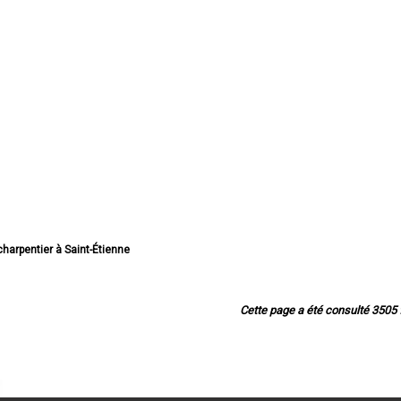
 charpentier à Saint-Étienne
san charpentier à Roanne
charpentier à Saint-Chamond
san charpentier à Firminy
Cette page a été consulté 3505 f
n charpentier à Montbrison
 charpentier à Rive-de-Gier
entier à Saint-Just-Saint-Rambert
pentier à Le Chambon-Feugerolles
an charpentier à Riorges
harpentier à Roche-la-Molière