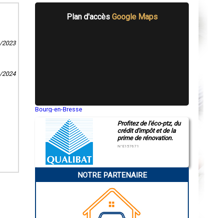
Plan d'accès
Google Maps
6/2023
3/2024
Bourg-en-Bresse
Saint-Quentin
Profitez de l'éco-ptz, du
Montluçon
crédit d'impôt et de la
Manosque
prime de rénovation.
Gap
Nice
N°E157671
Annonay
Charleville-Mézières
Pamiers
NOTRE PARTENAIRE
Troyes
Narbonne
Rodez
Marseille
Caen
Aurillac