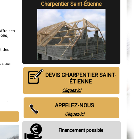
Charpentier Saint-Étienne
offre ses
oirs
,
et des
osition
DEVIS CHARPENTIER SAINT-
ÉTIENNE
Cliquez ici
amond
,
APPELEZ-NOUS
es
,
Cliquez-ici
Financement possible