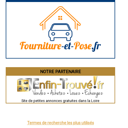
- Entreprise de peinture à Châteauneuf
Narbonne
Rodez
- Entreprise de peinture à Saint-Bonnet-le-Château
Marseille
- Entreprise de peinture à Belmont-de-la-Loire
Caen
- Entreprise de peinture à Regny
Aurillac
- Entreprise de peinture à Chandon
Angoulême
- Entreprise de peinture à Saint-Just-la-Pendue
La Rochelle
Bourges
- Entreprise de peinture à Vougy
Brive-la-Gaillarde
- Entreprise de peinture à Aveizieux
Dijon
- Entreprise de peinture à Civens
Saint-Brieuc
- Entreprise de peinture à Marlhes
Guéret
- Entreprise de peinture à Rozier-en-Donzy
Périgueux
Besançon
- Entreprise de peinture à Usson-en-Forez
Valence
- Entreprise de peinture à Violay
Évreux
- Entreprise de peinture à Périgneux
Chartres
NOTRE PARTENAIRE
- Entreprise de peinture à Saint-Paul-en-Cornillon
Brest
- Entreprise de peinture à Saint-Denis-de-Cabanne
Nîmes
Toulouse
- Entreprise de peinture à Farnay
Auch
- Entreprise de peinture à La Tour-en-Jarez
Bordeaux
- Entreprise de peinture à Neulise
Montpellier
- Entreprise de peinture à Saint-André-le-Puy
Site de petites annonces gratuites dans la Loire
Rennes
- Entreprise de peinture à Marcilly-le-Châtel
Châteauroux
Tours
- Entreprise de peinture à Saint-Georges-Haute-Ville
Grenoble
- Entreprise de peinture à Jonzieux
Dole
- Entreprise de peinture à Saint-Julien-Molin-Molette
Mont-de-Marsan
Termes de recherche les plus utilisés
- Entreprise de peinture à Saint-Germain-Lespinasse
Blois