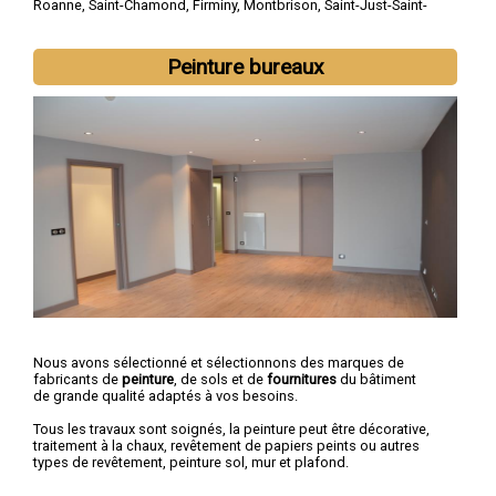
Roanne
,
Saint-Chamond
,
Firminy
,
Montbrison
,
Saint-Just-Saint-
Rambert
,
Rive-de-Gier
,
Le Chambon-Feugerolles
,
Riorges
,
Roche-la-Molière
Peinture bureaux
Nous avons sélectionné et sélectionnons des marques de
fabricants de
peinture
, de sols et de
fournitures
du bâtiment
de grande qualité adaptés à vos besoins.
Tous les travaux sont soignés, la peinture peut être décorative,
traitement à la chaux, revêtement de papiers peints ou autres
types de revêtement, peinture sol, mur et plafond.