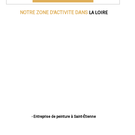
LA LOIRE
NOTRE ZONE D'ACTIVITE DANS
- Entreprise de peinture à Saint-Étienne
- Entreprise de peinture à Roanne
- Entreprise de peinture à Saint-Chamond
- Entreprise de peinture à Firminy