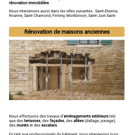
rénovation immobilière
.
Nous intervenons aussi dans les villes suivantes :
Saint-Etienne
,
Roanne
,
Saint-Chamond
,
Firminy
,
Montbrison
,
Saint-Just-Saint-
Rambert
,
Rive-de-Gier
,
Le Chambon-Feugerolles
,
Riorges
,
Roche-la-Molière
Rénovation de maisons anciennes
Nous effectuons des travaux d'
aménagements extérieurs
tels
que des
terrasses
, des
façades
, des
allées
(dallage, pavage),
des
murets
et des
escaliers
.
En tant que professionnels du bâtiment, nous intervenons pour