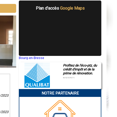
Plan d'accès
Google Maps
Bourg-en-Bresse
Saint-Quentin
Profitez de l'éco-ptz, du
Montluçon
crédit d'impôt et de la
Manosque
prime de rénovation.
Gap
Nice
N°E157671
Annonay
Charleville-Mézières
Pamiers
NOTRE PARTENAIRE
Troyes
9/2023
Narbonne
Rodez
Marseille
Caen
5/2023
Aurillac
Angoulême