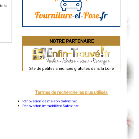
La Rochelle
de la
Bourges
Brive-la-Gaillarde
Dijon
Saint-Brieuc
Guéret
Périgueux
Besançon
NOTRE PARTENAIRE
Valence
Évreux
Chartres
Brest
Nîmes
Toulouse
Site de petites annonces gratuites dans la Loire
Auch
Bordeaux
Montpellier
Rennes
Châteauroux
Termes de recherche les plus utilisés
Tours
Grenoble
Rénovation de maison Salvizinet
Dole
Rénovation immobilière Salvizinet
Mont-de-Marsan
Blois
Saint-Étienne
Le Puy-en-Velay
Nantes
Orléans
Cahors