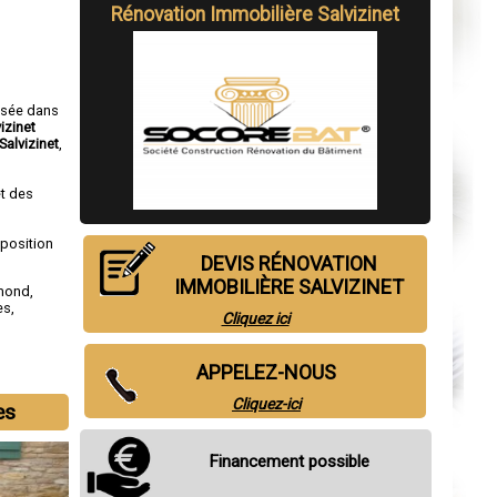
Rénovation Immobilière Salvizinet
isée dans
izinet
Salvizinet
,
t des
sposition
DEVIS RÉNOVATION
IMMOBILIÈRE SALVIZINET
amond
,
es
,
Cliquez ici
APPELEZ-NOUS
Cliquez-ici
es
Financement possible