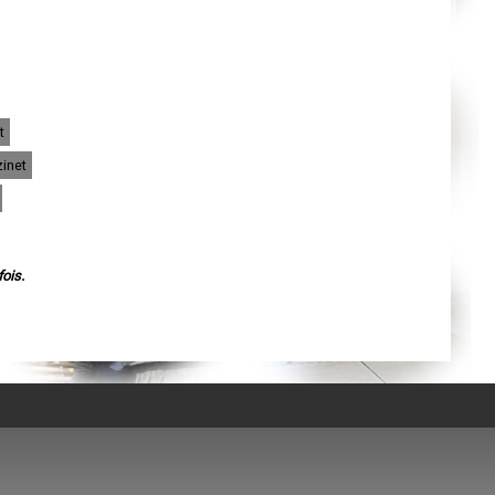
Agen
Mende
Angers
Cherbourg-Octeville
Reims
Saint-Dizier
Laval
Nancy
t
Verdun
Lorient
zinet
Metz
Nevers
Lille
Beauvais
Alençon
Calais
Clermont-Ferrand
ois.
Pau
Tarbes
Perpignan
Strasbourg
Mulhouse
Lyon
Vesoul
Chalon-sur-Saône
Le Mans
Chambéry
Annecy
Paris
Le Havre