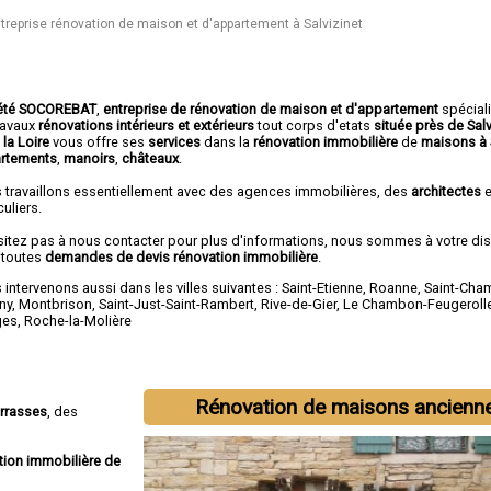
treprise rénovation de maison et d'appartement à Salvizinet
été SOCOREBAT
,
entreprise de rénovation de maison et d'appartement
spécial
travaux
rénovations intérieurs et extérieurs
tout corps d'etats
située près de Salv
 la Loire
vous offre ses
services
dans la
rénovation immobilière
de
maisons à 
rtements
,
manoirs
,
châteaux
.
 travaillons essentiellement avec des agences immobilières, des
architectes
e
culiers.
sitez pas à nous contacter pour plus d'informations, nous sommes à votre di
 toutes
demandes de devis rénovation immobilière
.
intervenons aussi dans les villes suivantes :
Saint-Etienne
,
Roanne
,
Saint-Ch
ny
,
Montbrison
,
Saint-Just-Saint-Rambert
,
Rive-de-Gier
,
Le Chambon-Feugeroll
ges
,
Roche-la-Molière
Rénovation de maisons ancienn
errasses
, des
tion immobilière de