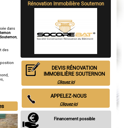
Rénovation Immobilière Souternon
isée dans
uternon
 Souternon
,
t des
sposition
DEVIS RÉNOVATION
IMMOBILIÈRE SOUTERNON
amond
,
es
,
Cliquez ici
APPELEZ-NOUS
Cliquez-ici
es
Financement possible