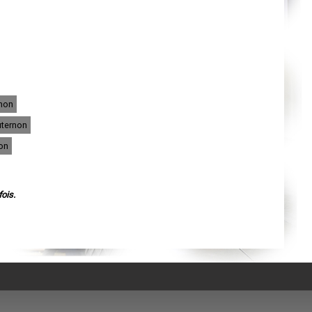
Agen
Mende
Angers
Cherbourg-Octeville
Reims
Saint-Dizier
Laval
Nancy
Verdun
Lorient
rnon
Metz
Nevers
uternon
Lille
Beauvais
on
Alençon
Calais
Clermont-Ferrand
Pau
Tarbes
ois.
Perpignan
Strasbourg
Mulhouse
Lyon
Vesoul
Chalon-sur-Saône
Le Mans
Chambéry
Annecy
Paris
Le Havre