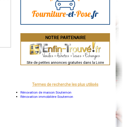
La Rochelle
Bourges
Brive-la-Gaillarde
Dijon
Saint-Brieuc
Guéret
Périgueux
Besançon
NOTRE PARTENAIRE
Valence
Évreux
Chartres
Brest
Nîmes
Toulouse
Site de petites annonces gratuites dans la Loire
Auch
Bordeaux
Montpellier
Rennes
Châteauroux
Termes de recherche les plus utilisés
Tours
Grenoble
Rénovation de maison Souternon
Dole
Rénovation immobilière Souternon
Mont-de-Marsan
Blois
Saint-Étienne
Le Puy-en-Velay
Nantes
Orléans
Cahors