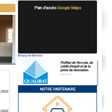
Plan d'accès
Google Maps
Bourg-en-Bresse
Saint-Quentin
Profitez de l'éco-ptz, du
Montluçon
crédit d'impôt et de la
Manosque
prime de rénovation.
Gap
Nice
N°E157671
Annonay
Charleville-Mézières
Pamiers
NOTRE PARTENAIRE
Troyes
6/2023
Narbonne
Rodez
Marseille
Caen
Aurillac
1/2023
Angoulême