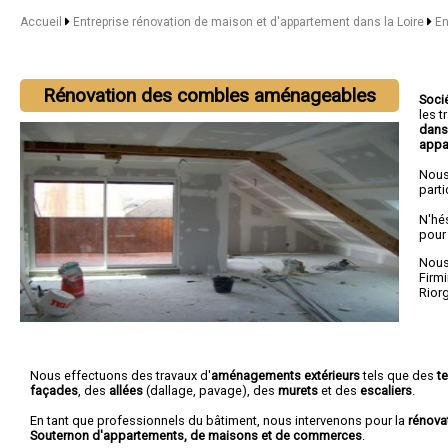
Accueil
Entreprise rénovation de maison et d'appartement dans la Loire
En
Rénovation des combles aménageables
Soci
les 
dans
appa
Nous
parti
N'hé
pour
Nous 
Firmi
Rior
Nous effectuons des travaux d'
aménagements extérieurs
tels que des
t
façades
, des
allées
(dallage, pavage), des
murets
et des
escaliers
.
En tant que professionnels du bâtiment, nous intervenons pour la
rénova
Souternon d'appartements, de maisons et de commerces
.