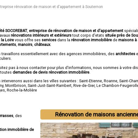
treprise rénovation de maison et d'appartement à Souternon
été SOCOREBAT
,
entreprise de rénovation de maison et d'appartement
spécial
travaux
rénovations intérieurs et extérieurs
tout corps d'etats
située près de So
 la Loire
vous offre ses
services
dans la
rénovation immobilière
de
maisons à
rtements
,
manoirs
,
châteaux
.
 travaillons essentiellement avec des agences immobilières, des
architectes
e
culiers.
sitez pas à nous contacter pour plus d'informations, nous sommes à votre di
 toutes
demandes de devis rénovation immobilière
.
intervenons aussi dans les villes suivantes :
Saint-Etienne
,
Roanne
,
Saint-Ch
ny
,
Montbrison
,
Saint-Just-Saint-Rambert
,
Rive-de-Gier
,
Le Chambon-Feugeroll
ges
,
Roche-la-Molière
Rénovation de maisons ancienn
errasses
, des
tion immobilière de